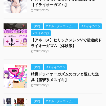
【ドライオーガズム】
2023/11/5
【PR】
アダルトグッズレビュー
メスイキのコツ
メスイキ小説
【アネロス】ヒリックスシンVで超連続ド
ライオーガズム【体験談】
2023/10/1
【PR】
メスイキのコツ
精嚢ドライオーガズムのコツと適した道
具【痙攣系メスイキ】
2023/10/1
【PR】
アダルトグッズレビュー